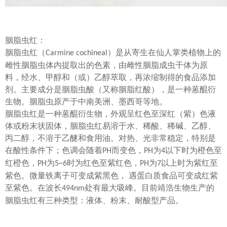
胭脂虫红：
胭脂虫红（
）是从寄生在仙人掌类植物上的
Carmine cochineal
雌性胭脂虫体内提取出的色素，由雌性胭脂成虫干体为原
料，经水、甲醇和（或）乙醇萃取，再浓缩制得的食品添加
剂。主要成分是胭脂虫酸（又称胭脂红酸），是一种蒽醌衍
生物。胭脂虫原产于中南美洲、墨西哥等地。
胭脂虫红是一种蒽醌衍生物，外观呈红色至深红（紫）色液
体或粉末状固体，胭脂虫红易溶于水、稀酸、稀碱、乙醇、
丙二醇，不溶于乙醚和食用油。对热、光非常稳定，特别是
在酸性条件下；色调会随着
而变色，
为
以下时为橙色至
PH
PH
4
红橙色，
为
时为红色至紫红色，
为
以上时为紫红至
PH
5~6
PH
7
紫色。微量铁离子可变成紫黑色， 遇蛋白质食品可变成红紫
至紫色。在波长
处有最大吸峰。目前靖浩生物生产的
494nm
胭脂虫红有三种类型：液体、粉末、耐酸型产品。