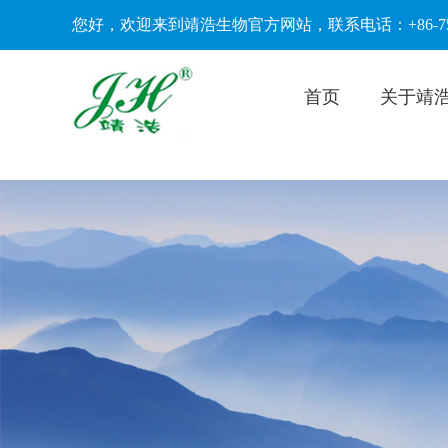
您好，欢迎来到靖浩生物官方网站，联系电话：+86-756-62
首页
关于靖